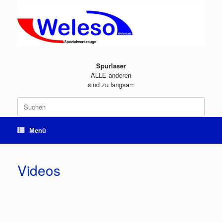
Zum
Inhalt
springen
Spurlaser
ALLE anderen
sind zu langsam
Suchen
nach:
Menü
Videos