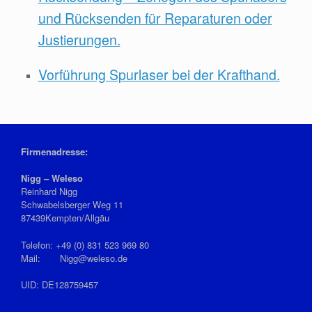
und Rücksenden für Reparaturen oder
Justierungen.
Vorführung Spurlaser bei der Krafthand.
Firmenadresse:
Nigg – Weleso
Reinhard Nigg
Schwabelsberger Weg 11
87439Kempten/Allgäu
Telefon: +49 (0) 831 523 969 80
Mail: Nigg@weleso.de
UID: DE128759457