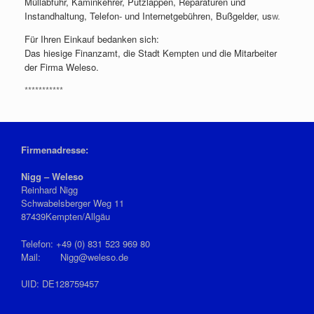
Müllabfuhr, Kaminkehrer, Putzlappen, Reparaturen und
Instandhaltung, Telefon- und Internetgebühren, Bußgelder, us
w.
Für Ihren Einkauf bedanken sich:
Das hiesige Finanzamt, die Stadt Kempten und die Mitarbeiter
der Firma Weleso.
***********
Firmenadresse:
Nigg – Weleso
Reinhard Nigg
Schwabelsberger Weg 11
87439Kempten/Allgäu
Telefon: +49 (0) 831 523 969 80
Mail: Nigg@weleso.de
UID: DE128759457